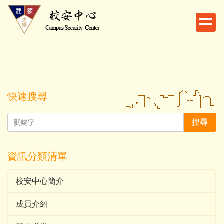
跳
到
主
要
內
容
區
快速搜尋
搜尋
資訊分類清單
校安中心簡介
成員介紹