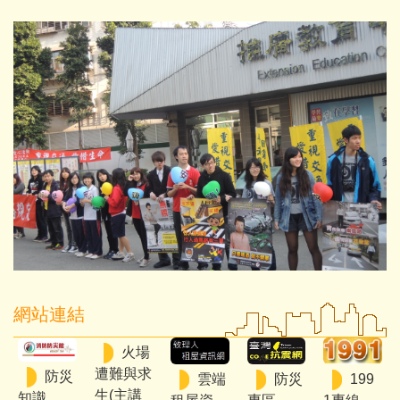
網站連結
火場
遭難與求
防災
雲端
防災
199
生(主講
知識