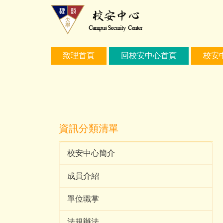
跳
到
主
要
內
致理首頁
回校安中心首頁
校安
容
區
資訊分類清單
校安中心簡介
成員介紹
單位職掌
法規辦法