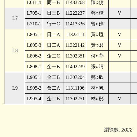
L611-4
商一B
11433268
陳○倢
L705-1
日三B
11222237
鄭○樺
V
L7
L710-1
行一C
11413336
曾○婷
L805-1
日二A
11322111
黃○瑄
V
L805-3
日二A
11322142
黃○君
V
L8
L806-2
企二C
11302351
何○葶
V
L808-1
企一B
11402239
張○晴
L905-1
金二B
11307204
鄭○欣
L9
L905-2
會二A
11311106
林○帆
L905-4
企二B
11302251
林○彤
V
瀏覽數:
2022