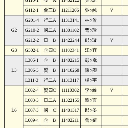
G110-1
設一A
11432122
黃○誼
G112-1
會三B
11211206
吳○純
V
G201-4
行二A
11313141
林○伶
G2
G210-2
國二A
11301102
曹○瑜
G212-2
日一B
11422244
邵○璇
V
G3
G302-1
企四C
11102341
江○宜
L305-1
企一B
11402215
彭○崴
L3
L306-3
資一B
11410268
陳○卲
L311-3
行二A
11313117
楊○宇
L602-4
資四C
11110302
李○綸
V
L603-3
日二A
11322155
黎○言
L6
L607-3
國一C
11401317
邱○晏
L609-4
企一B
11402211
曾○媗