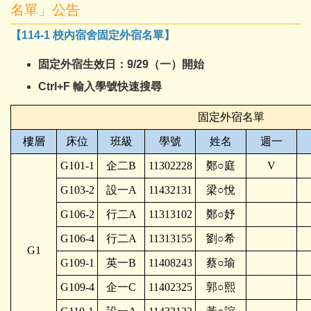
名單」公告
【114-1 校內宿舍固定外宿名單】
固定外宿生效日：9/29（一）開始
Ctrl+F 輸入學號快速搜尋
固定外宿名單
樓層
床位
班級
學號
姓名
週一
G101-1
企二B
11302228
鄭○庭
V
G103-2
設一A
11432131
梁○悅
G106-2
行二A
11313102
鄭○妤
G106-4
行二A
11313155
劉○希
G1
G109-1
英一B
11408243
蔡○瑜
G109-4
企一C
11402325
郭○熙