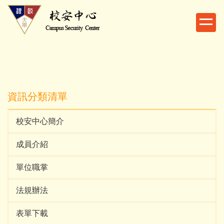
跳
到
主
要
內
容
區
資訊分類清單
校安中心簡介
成員介紹
單位職掌
法規辦法
表單下載