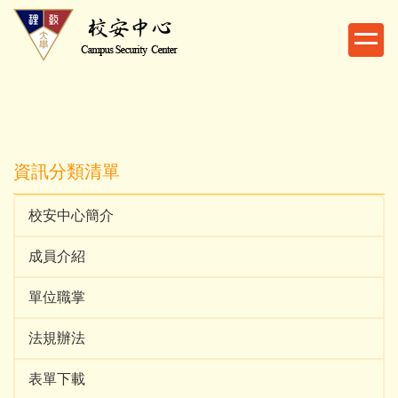
跳
到
主
要
內
容
區
資訊分類清單
校安中心簡介
成員介紹
單位職掌
法規辦法
表單下載