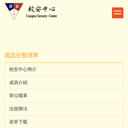
跳
到
主
要
內
容
區
資訊分類清單
校安中心簡介
成員介紹
單位職掌
法規辦法
表單下載