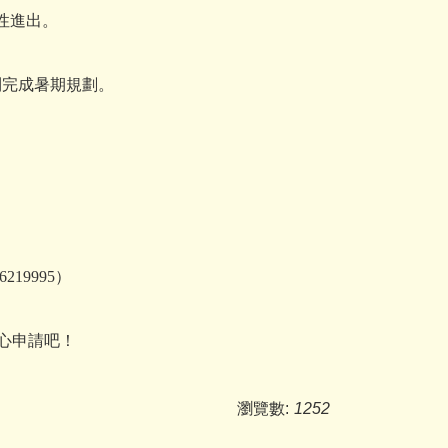
性進出。
你順利完成暑期規劃。
19995）
心申請吧！
瀏覽數:
1252