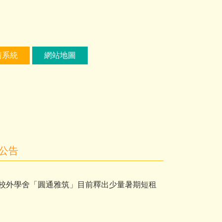
請系統
網站地圖
公告
校外學舍「圓通雅筑」目前釋出少量暑期短租