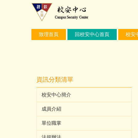
跳
到
主
要
內
致理首頁
回校安中心首頁
校安
容
區
資訊分類清單
校安中心簡介
成員介紹
單位職掌
法規辦法