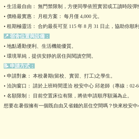
• 生活最自由： 無門禁限制，方便同學依照實習或工讀時段彈
• 價格最實惠： 月租方案： 每月僅 4,000 元。
• 租期極靈活： 合約最長可至 115 年 8 月 31 日止，協助
📍 宿舍位置與設備：
• 地點通勤便利、生活機能優質。
• 環境單純，提供安靜的居住與閱讀空間。
📝 申請方式：
• 申請對象： 本校暑期(留校、實習、打工)之學生。
• 洽詢窗口： 請於上班時間逕洽 校安中心 邱老師（專線：02-662
• 名額限制： 目前空置床位有限，將依申請順序額滿為止。
想要在暑假擁有一個既自由又省錢的居住空間嗎？快來校安中