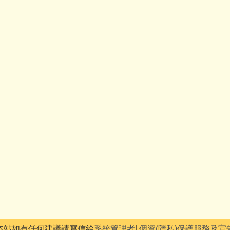
本站如有任何建議請寫信給
系統管理者
|
個資(隱私)保護服務及宣