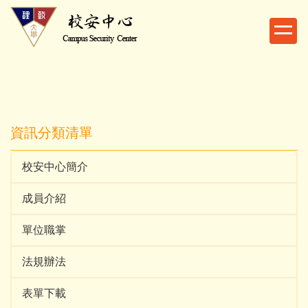
跳
到
主
要
內
容
區
資訊分類清單
校安中心簡介
成員介紹
單位職掌
法規辦法
表單下載