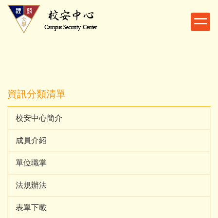
跳
到
主
要
內
容
區
資訊分類清單
校安中心簡介
成員介紹
單位職掌
法規辦法
表單下載