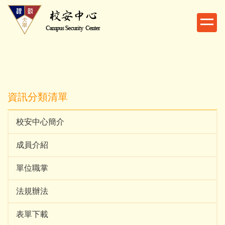
跳
到
主
要
內
容
區
資訊分類清單
校安中心簡介
成員介紹
單位職掌
法規辦法
表單下載