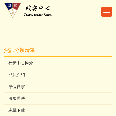
跳
到
主
要
內
容
區
資訊分類清單
校安中心簡介
成員介紹
單位職掌
法規辦法
表單下載