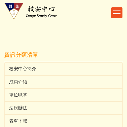
跳
到
主
要
內
容
區
資訊分類清單
校安中心簡介
成員介紹
單位職掌
法規辦法
表單下載