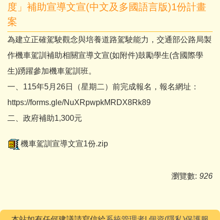
度」補助宣導文宣(中文及多國語言版)1份計畫
案
為建立正確駕駛觀念與培養道路駕駛能力，交通部公路局製
作機車駕訓補助相關宣導文宣(如附件)鼓勵學生(含國際學
生)踴躍參加機車駕訓班。
一、115年5月26日（星期二）前完成報名，報名網址：
https://forms.gle/NuXRpwpkMRDX8Rk89
二、政府補助1,300元
機車駕訓宣導文宣1份.zip
瀏覽數:
926
本站如有任何建議請寫信給
系統管理者
|
個資(隱私)保護服