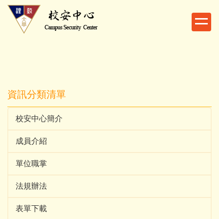
跳
到
主
要
內
容
區
資訊分類清單
校安中心簡介
成員介紹
單位職掌
法規辦法
表單下載