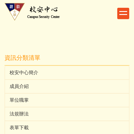
跳
到
主
要
內
容
區
資訊分類清單
校安中心簡介
成員介紹
單位職掌
法規辦法
表單下載