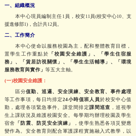
一、組織概況
本中心現員編制主任1員，
校安11員(校安中心10、支
援進修部1)，合計共12員。
二、工作簡介
本中心使命以服務校園為主，配和整體教育目標，
置學生工作重點於
「
校園安全維護
」、「學生住宿服
務」、「賃居訪視關懷」、
「學生生活輔導」、
「環境
服務教育與實作」
等五大主軸。
(
一)
校園安全維護：
區分
值勤、巡邏、安全演練、安全教育、事件處理
等工作事項，每日均排定
24小時值班人員
於校安中心值
勤，處理各項緊急事件。課堂間排定
課間巡查
，巡視學
生上課狀況及維護校園安全。每學期均辦理校園及學生
宿舍
「防震、防災安全演練」
，使學生熟悉各項災變應
變作為。安全教育則配合軍護課程實施融入式教學，以