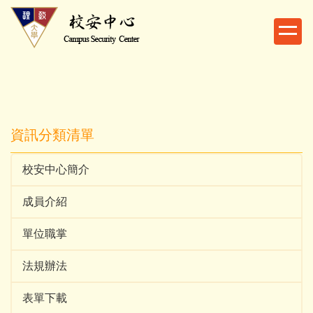
跳
到
主
要
內
容
區
資訊分類清單
校安中心簡介
成員介紹
單位職掌
法規辦法
表單下載