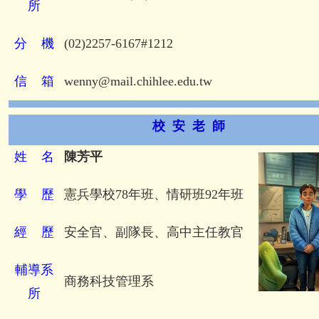
所
分
機
(02)2257-6167#1212
信
箱
wenny@mail.chihlee.edu.tw
校 安 老 師
姓
名
陳芳平
學
歷
憲兵學校78年班、情研班92年班
經
歷
安全官、副隊長、高中主任教官
輔導系
商務科技管理系
所