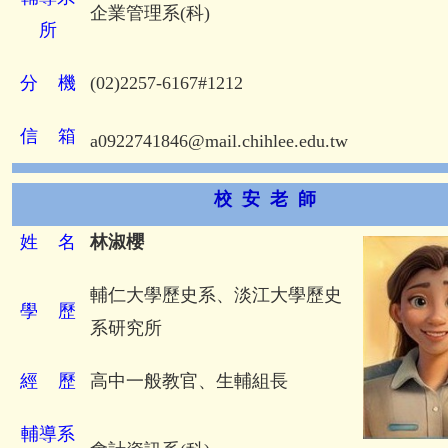
企業管理系(科)
所
分
機
(02)2257-6167#1212
信
箱
a0922741846
@mail.chihlee.edu.tw
校 安 老 師
姓
名
林淑櫻
輔仁大學歷史系、淡江大學歷史
學
歷
系研究所
經
歷
高中一般教官、生輔組長
輔導系