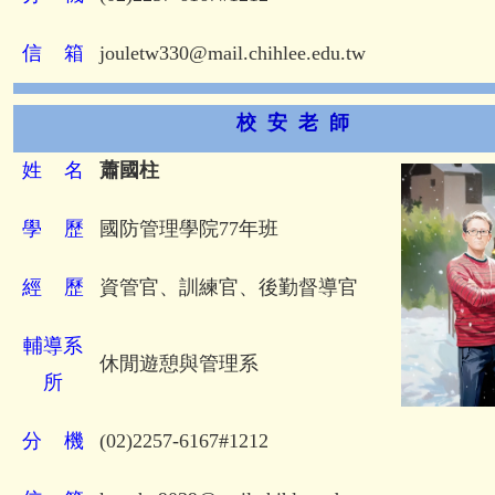
信
箱
jouletw330@mail.chihlee.edu.tw
校 安 老 師
姓
名
蕭國柱
學
歷
國防管理學院77年班
經
歷
資管官、訓練官、後勤督導官
輔導系
休閒遊憩與管理系
所
分
機
(02)2257-6167#1212