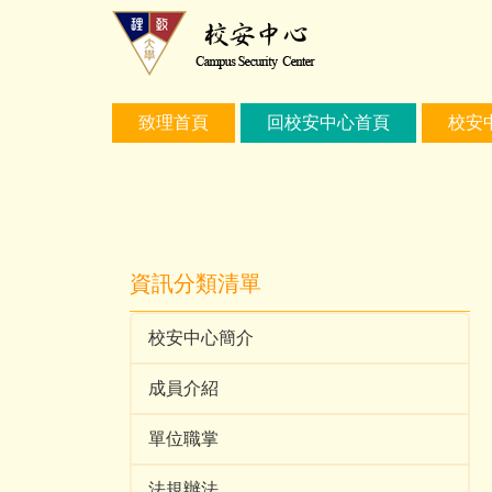
跳
到
主
要
內
致理首頁
回校安中心首頁
校安
容
區
資訊分類清單
校安中心簡介
成員介紹
單位職掌
法規辦法