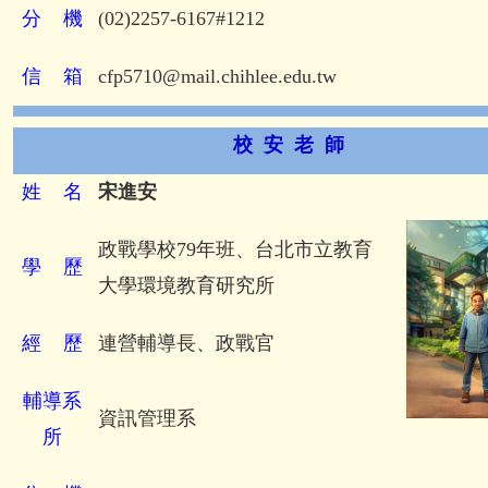
分
機
(02)2257-6167#1212
信
箱
cfp5710@mail.chihlee.edu.tw
校 安 老 師
姓
名
宋進安
政戰學校79年班、台北市立教育
學
歷
大學環境教育研究所
經
歷
連營輔導長、政戰官
輔導系
資訊管理系
所