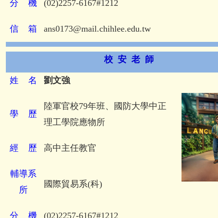
分
機
(02)2257-6167#1212
信
箱
ans0173@mail.chihlee.edu.tw
校 安 老 師
姓
名
劉文強
陸軍官校79年班、國防大學中正
學
歷
理工學院應物所
經
歷
高中主任教官
輔導系
國際貿易系(科)
所
分
機
(02)2257-6167#1212