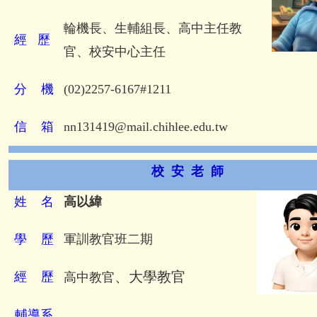
輪機長、生輔組長、高中主任教
經
歷
官、校安中心主任
分
機
(02)2257-6167#1211
信
箱
nn131419@mail.chihlee.edu.tw
校 安 老 師
姓
名
高以緯
學
歷
軍訓教官班二期
、大學教官
經
歷
高中教官
輔導系