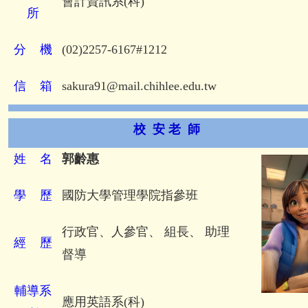
會計資訊系(科)
所
分
機
(02)2257-6167#1212
信
箱
sakura91@mail.chihlee.edu.tw
校 安
老 師
姓
名
郭齡惠
學
歷
國防大學管理學院指參班
行政官、人參官、 組長、 助理
經
歷
督導
輔導系
應用英語系(科)