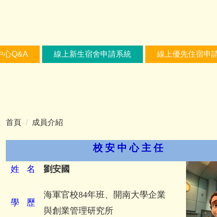
中心Q&A
線上新生宿舍申請系統
線上優先住宿申
首頁
成員介紹
校 安 中 心 主 任
姓
名
劉安國
海軍官校84年班、開南大學企業
學
歷
與創業管理研究所