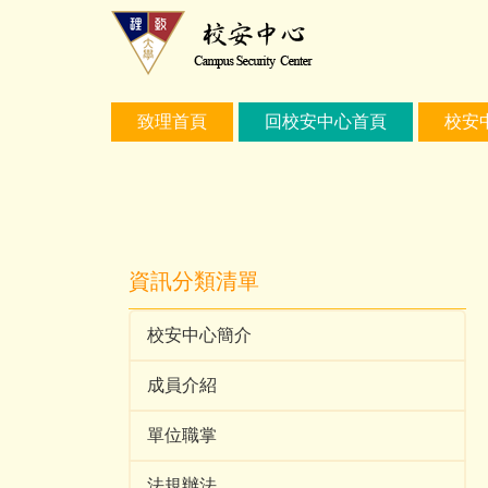
跳
到
主
要
內
致理首頁
回校安中心首頁
校安
容
區
資訊分類清單
校安中心簡介
成員介紹
單位職掌
法規辦法