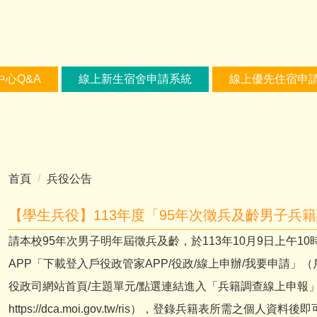
中心Q&A
線上新生宿舍申請系統
線上優先住宿申
首頁
兵役公告
【學生兵役】113年度「95年次徵兵及齡男子兵
請本校95年次男子明年屆徵兵及齡，於113年10月9日上午10
APP「下載登入戶役政管家APP/役政/線上申辦/我要申請」（戶
役政司網站首頁/主題單元/點選連結進入「兵籍調查線上申報
https://dca.moi.gov.tw/ris），登錄兵籍表所需之個人