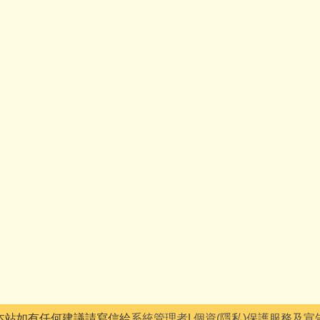
本站如有任何建議請寫信給
系統管理者
|
個資(隱私)保護服務及宣