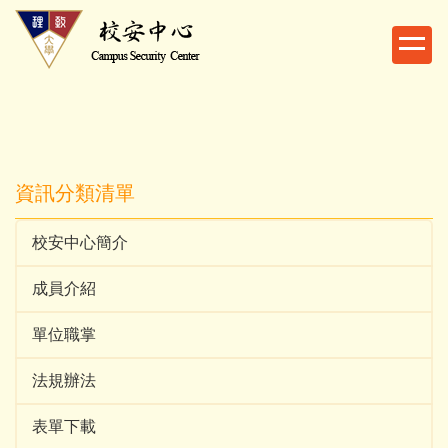
跳
到
主
要
內
容
區
資訊分類清單
校安中心簡介
成員介紹
單位職掌
法規辦法
表單下載