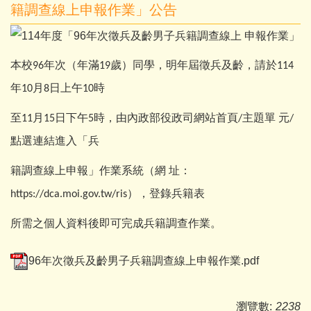
籍調查線上申報作業」公告
本校
年次
（
年滿
歲）同學，明年屆徵兵及齡，請於
96
19
114
年
月
日上午
時
10
8
10
至
月
日下午
時，由內政部役政司網站首頁
主題單
元
11
15
5
/
/
點選連結進入「兵
籍調查線上申報」作業系統（網
址：
），登錄兵籍表
https://dca.moi.gov.tw/ris
所需之個人資料後即可完成兵籍調查作業。
96年次徵兵及齡男子兵籍調查線上申報作業.pdf
瀏覽數:
2238